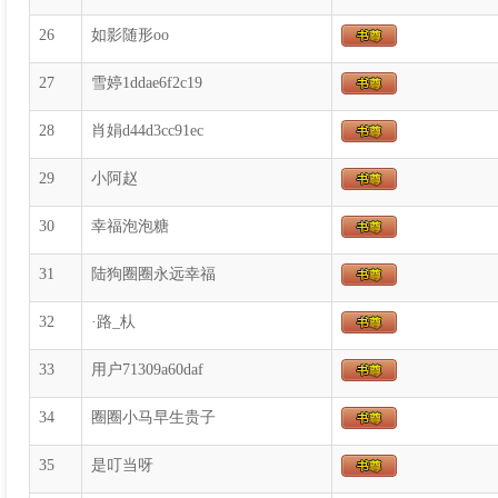
26
如影随形oo
27
雪婷1ddae6f2c19
28
肖娟d44d3cc91ec
29
小阿赵
30
幸福泡泡糖
31
陆狗圈圈永远幸福
32
·路_朲
33
用户71309a60daf
34
圈圈小马早生贵子
35
是叮当呀