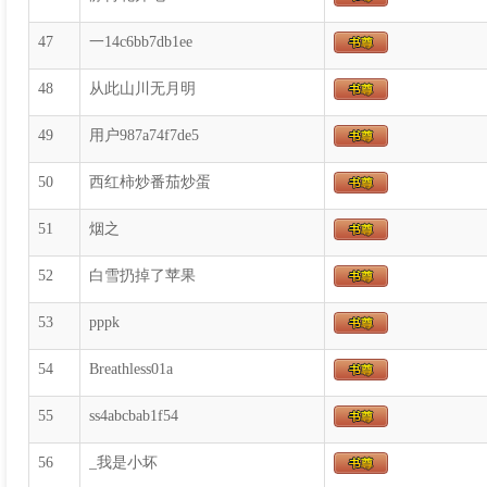
47
一14c6bb7db1ee
48
从此山川无月明
49
用户987a74f7de5
50
西红柿炒番茄炒蛋
51
烟之
52
白雪扔掉了苹果
53
pppk
54
Breathless01a
55
ss4abcbab1f54
56
_我是小坏