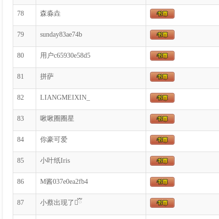
78
森淼垚
79
sunday83ae74b
80
用户c65930e58d5
81
拼萨
82
LIANGMEIXIN_
83
啾啾圈圈星
84
你豪可爱
85
小叶纸Iris
86
M酱037e0ea2fb4
87
小蔡出现了ྀི