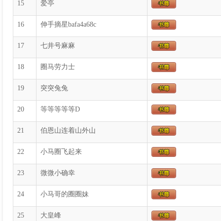
15
爱亭
16
伸手摘星bafa4a68c
17
七井号麻麻
18
圈马劳力士
19
突突兔兔
20
等等等等等D
21
伯恩山连着山外山
22
小马圈飞起来
23
微微小确幸
24
小马哥的圈圈妹
25
大皇峰