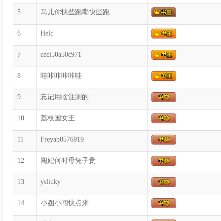
5
马儿你快些跑嘞快些跑
6
Helc
7
ceci50a50c971
8
哇咔咔咔咔哇
9
忘记用啥注测的
10
荔枝国女王
11
Freyab0576919
12
闯妃何时母凭子贵
13
ysliuky
14
小圈小闯快点来