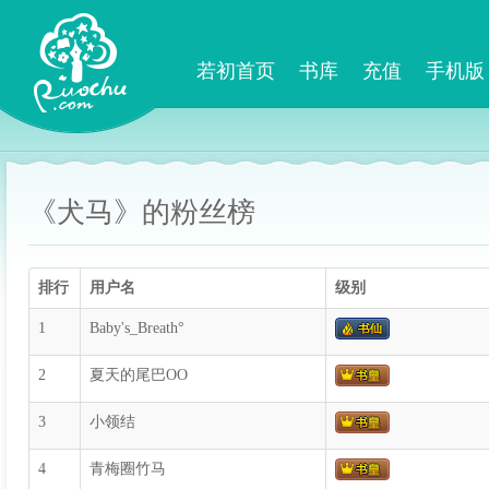
若初首页
书库
充值
手机版
《犬马》的粉丝榜
排行
用户名
级别
1
Baby's_Breath°
2
夏天的尾巴OO
3
小领结
4
青梅圈竹马