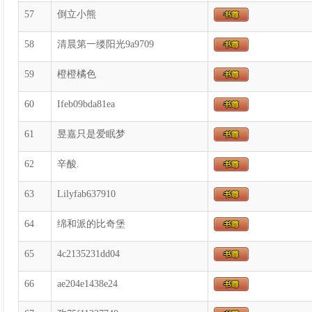
57
倒立小熊
58
清晨第一缕阳光9a9709
59
橙橙橘色
60
Ifeb09bda81ea
61
昱嘉只是爱眠梦
62
辛酸.
63
Lilyfab637910
64
绵和派的比奇堡
65
4c2135231dd04
66
ae204e1438e24