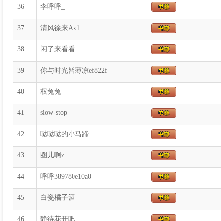
36
李呼呼_
37
清风徐来Ax1
38
闲了来看看
39
你与时光皆薄凉ef822f
40
权兔兔
41
slow-stop
42
哒哒哒的小马蹄
43
圈儿啊z
44
呼呼389780e10a0
45
白瓷橘子酒
46
静待花开吧