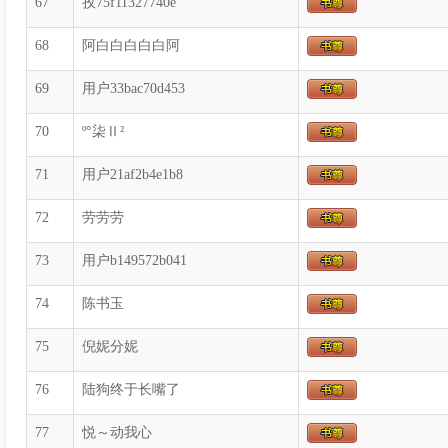
67
孜75f11327740e
68
阿白白白白白阿
69
用户33bac70d453
70
º°柒Ⅱ²
71
用户21af2b4e1b8
72
劳劳劳
73
用户b149572b041
74
陈书玉
75
倪妮分妮
76
陆狗终于长嘴了
77
悦～动我心