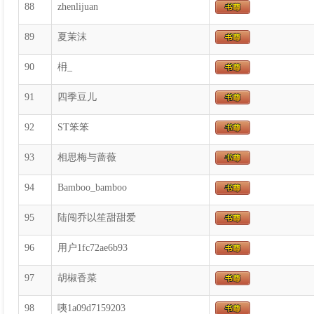
88
zhenlijuan
89
夏茉沫
90
枏_
91
四季豆儿
92
ST笨笨
93
相思梅与蔷薇
94
Bamboo_bamboo
95
陆闯乔以笙甜甜爱
96
用户1fc72ae6b93
97
胡椒香菜
98
咦1a09d7159203