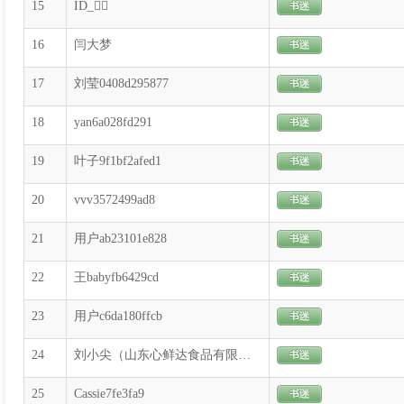
15
ID_
16
闫大梦
17
刘莹0408d295877
18
yan6a028fd291
19
叶子9f1bf2afed1
20
vvv3572499ad8
21
用户ab23101e828
22
王babyfb6429cd
23
用户c6da180ffcb
24
刘小尖（山东心鲜达食品有限公司）
25
Cassie7fe3fa9