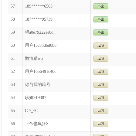
57
189******6503
58
187*****95739
59
望a0e79222ee8d
60
用户13c83d6d0b8
61
懒惰猫wo
62
用户16b6491c40d
63
你与我的暗号
64
珍姐919387
65
C.^_^C
66
上帝也疯狂S