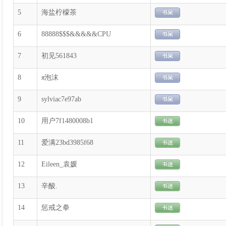
5
海盐柠檬茶
6
88888$$$&&&&&CPU
7
初见561843
8
я泡沫
9
sylviac7e97ab
10
用户7f1480008b1
11
爱满23bd3985f68
12
Eileen_袁媛
13
辛酸.
14
惩戒之拳