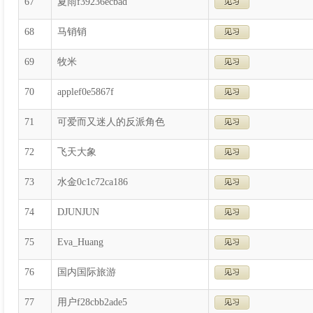
67
夏雨f39236ecbad
68
马销销
69
牧米
70
applef0e5867f
71
可爱而又迷人的反派角色
72
飞天大象
73
水金0c1c72ca186
74
DJUNJUN
75
Eva_Huang
76
国内国际旅游
77
用户f28cbb2ade5