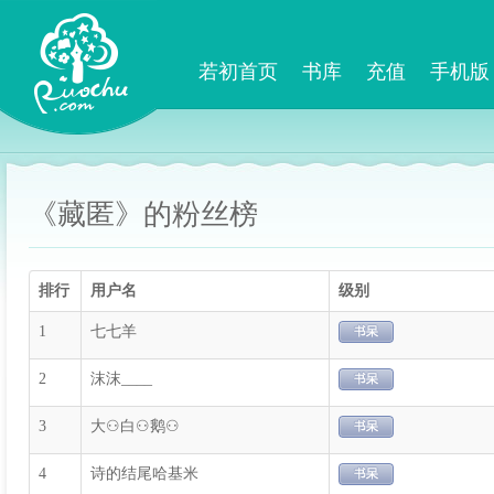
若初首页
书库
充值
手机版
《藏匿》的粉丝榜
排行
用户名
级别
1
七七羊
2
沫沫____
3
大⚇白⚇鹅⚇
4
诗的结尾哈基米