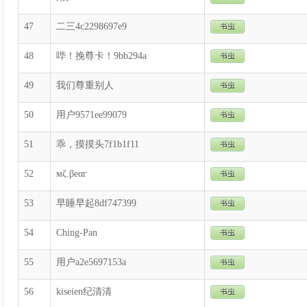
47
二三4c2298697e9
48
哔！挽尊卡！9bb294a
49
我们尊重别人
50
用户9571ee99079
51
乖，摸摸头7f1b1f11
52
мζ.βeαг
53
早睡早起8df747399
54
Ching-Pan
55
用户a2e5697153a
56
kiseien纪清清