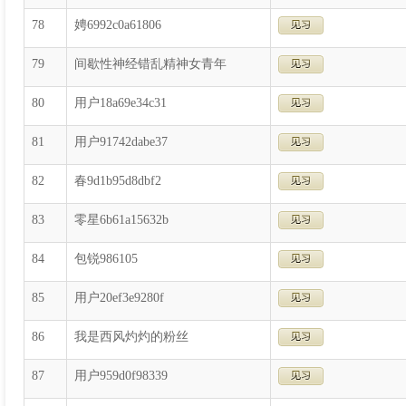
78
娉6992c0a61806
79
间歇性神经错乱精神女青年
80
用户18a69e34c31
81
用户91742dabe37
82
春9d1b95d8dbf2
83
零星6b61a15632b
84
包锐986105
85
用户20ef3e9280f
86
我是西风灼灼的粉丝
87
用户959d0f98339