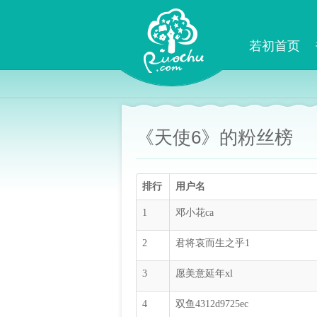
若初首页
《天使6》的粉丝榜
排行
用户名
1
邓小花ca
2
君将哀而生之乎1
3
愿美意延年xl
4
双鱼4312d9725ec