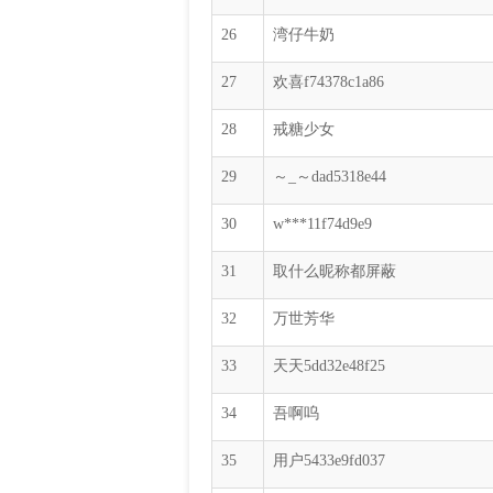
26
湾仔牛奶
27
欢喜f74378c1a86
28
戒糖少女
29
～_～dad5318e44
30
w***11f74d9e9
31
取什么昵称都屏蔽
32
万世芳华
33
天天5dd32e48f25
34
吾啊呜
35
用户5433e9fd037