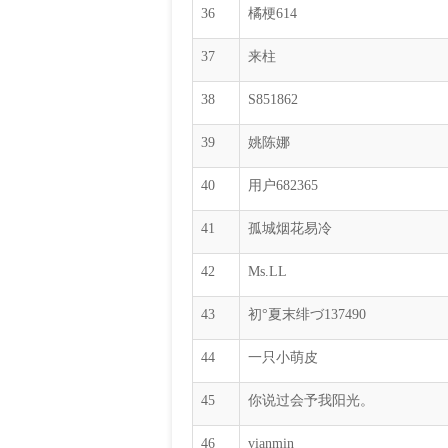
36
橘梗614
37
来柱
38
S851862
39
姚陈娜
40
用户682365
41
孤城烟花易冷
42
Ms.LL
43
初°夏末绯づ137490
44
一只小萌皮
45
你说过会予我阳光。
46
vianmin