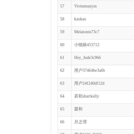
57
Vivientsuiyin
58
kaokao
59
Melatonin73c7
60
小细娘453712
61
Hey_Jude3c966
62
用户37464be3a6b
63
用户24f240df12d
64
若初shartkelly
65
茵和
66
月之理