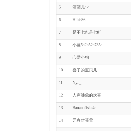
5
酒酒儿丷
6
Hibis86
7
是不七也是七吖
8
小鑫5a2b52a785a
9
心爱小狗
10
喜了的宝贝儿
11
Nya_
12
人声沸鼎的欢喜
13
Bananafishc4e
14
元春对暮雪