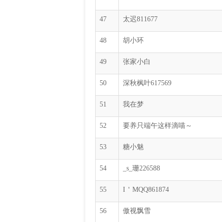
47
太迟811677
48
胡小环
49
张家小白
50
深秋枫叶617569
51
我在梦
52
要养只端午这样滴喵～
53
糖小魅
54
_s_珊226588
55
I＇MQQ861874
56
傲视飘雪