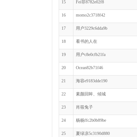
15
Fei菲8782e02f8
16
momo2c3718f42
17
用户3229c6dda9b
18
看书的人在
19
用户c8e0cfb21fa
20
Ocean82b71f46
21
海容e9183dde190
22
素颜回眸、傾城
23
肖筱兔子
24
杨杨ffc2b0b89be
25
夏绿凉5c3190d880