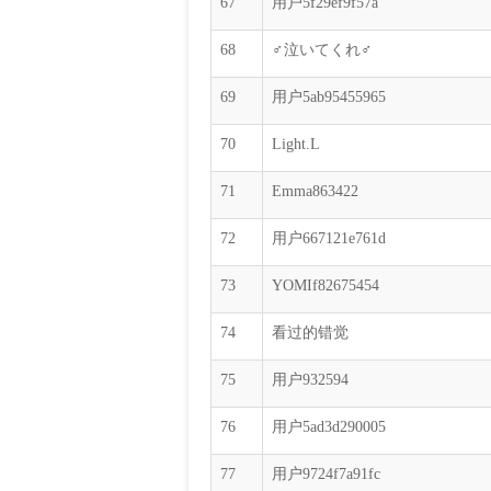
67
用户5f29ef9f57a
68
♂泣いてくれ♂
69
用户5ab95455965
70
Light.L
71
Emma863422
72
用户667121e761d
73
YOMIf82675454
74
看过的错觉
75
用户932594
76
用户5ad3d290005
77
用户9724f7a91fc