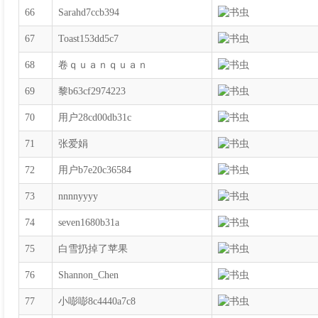
66
Sarahd7ccb394
67
Toast153dd5c7
68
卷ｑｕａｎｑｕａｎ
69
黎b63cf2974223
70
用户28cd00db31c
71
张爱娟
72
用户b7e20c36584
73
nnnnyyyy
74
seven1680b31a
75
白雪扔掉了苹果
76
Shannon_Chen
77
小嘭嘭8c4440a7c8