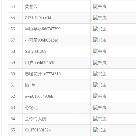
54
黄意芳
55
Zf31c9c7ccc04
56
早睡早起8df747399
57
小可爱996b05e3ed
58
Sally331309
59
用户ccedd3f153f
60
春暖花开1c7774319
61
惜_兮
62
own01a6b490bb
63
心纪元
64
是你们大嫂
65
Caif70139f524