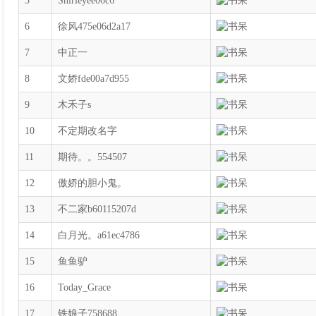
5
Shirleyee06c6
6
徐风475e06d2a17
7
中正一
8
文娇fde00a7d955
9
木禾子s
10
不定期改名字
11
期待。。554507
12
傲娇的胆小鬼。
13
不二家b60115207d
14
白月光。a61ec4786
15
鱼鱼驴
16
Today_Grace
17
铁娘子758688