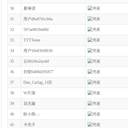
30
夏琳珺
31
用户dba97d1cb6a
32
507ae8030a684
33
TTTTeeee
34
用户10e83fd9636
35
云0024fa2acebf
36
刘莹0408d295877
37
Dan_Carlag_11区
38
W不溜
39
花无藤
40
欧小熊-_-
41
卡壳子