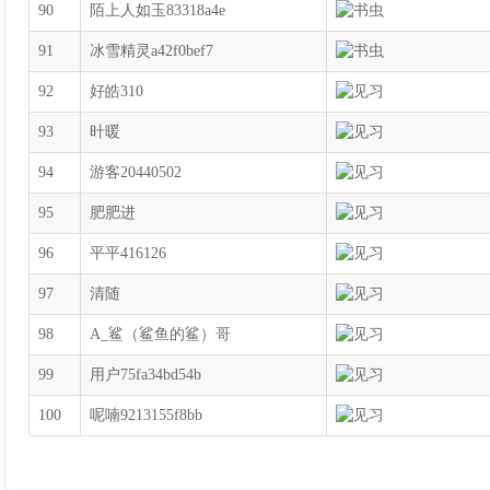
90
陌上人如玉83318a4e
91
冰雪精灵a42f0bef7
92
好皓310
93
旪暖
94
游客20440502
95
肥肥进
96
平平416126
97
清随
98
A_鲨（鲨鱼的鲨）哥
99
用户75fa34bd54b
100
呢喃9213155f8bb