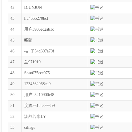
42
DJUNJUN
43
liu4555270bcf
44
用户3906ec2ab1c
45
昭蘭
46
桔_子54d307a70f
47
兰971919
48
Soso075cce075
49
1234562968cd9
50
用户b5210900cf8
51
度渡5612a3998b9
52
淡然若水LY
53
ciliagu