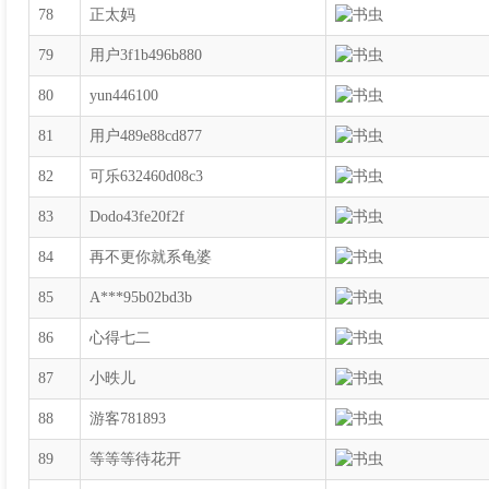
78
正太妈
79
用户3f1b496b880
80
yun446100
81
用户489e88cd877
82
可乐632460d08c3
83
Dodo43fe20f2f
84
再不更你就系龟婆
85
A***95b02bd3b
86
心得七二
87
小昳儿
88
游客781893
89
等等等待花开