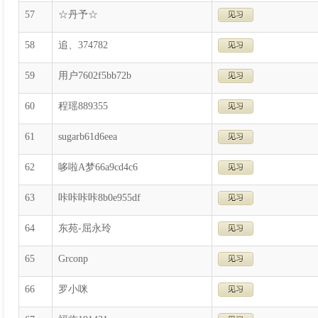
57
☆丹予☆
58
追、374782
59
用户7602f5bb72b
60
程瑶889355
61
sugarb61d6eea
62
哆啦A梦66a9cd4c6
63
咔咔咔咔8b0e955df
64
东苑-屈永玲
65
Grconp
66
罗小咪