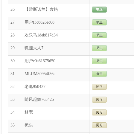
26
【碧斯诺兰】袁艳
27
用户f3c8826ec68
28
欢乐马1deb817d34
29
狐狸夫人7
30
用户c0a61575d50
31
MLUM80954f36c
32
老逸950427
33
随风起舞763425
34
林宽
35
栀头