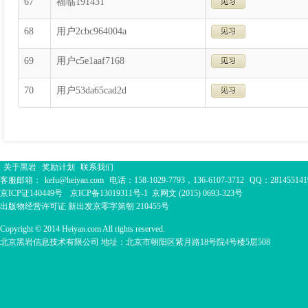
67
福临191431
68
用户2cbc964004a
69
用户c5e1aaf7168
70
用户53da65cad2d
关于黑岩
奖励计划
联系我们
客服邮箱：
kefu@heiyan.com
电话：158-1029-7793，136-6107-3712
QQ：281455141
京ICP证140449号
京ICP备13019311号-1
京网文 (2015) 0693-323号
出版物经营许可证 新出发京零字第朝 210455号
Copyright © 2014 Heiyan.com All rights reserved.
北京黑岩信息技术有限公司 地址：北京市朝阳区紫月路18号院4号楼5层508