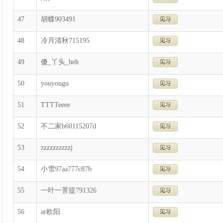
47
胡蝶903491
48
冷月清秋715195
49
傻_丫头_heh
50
youyougu
51
TTTTeeee
52
不二家b60115207d
53
zzzzzzzzzzj
54
小雪97aa777c87b
55
一叶一菩提791326
56
ar欧阳