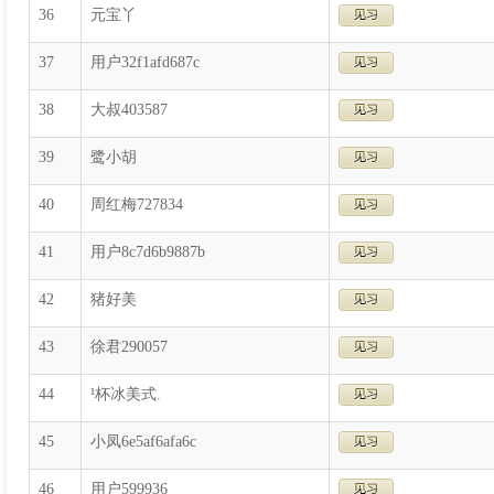
36
元宝丫
37
用户32f1afd687c
38
大叔403587
39
鹭小胡
40
周红梅727834
41
用户8c7d6b9887b
42
猪好美
43
徐君290057
44
¹杯冰美式.
45
小凤6e5af6afa6c
46
用户599936