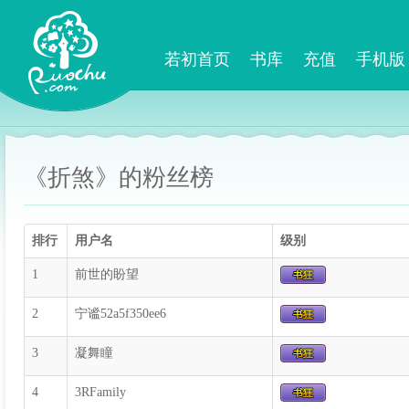
若初首页
书库
充值
手机版
《折煞》的粉丝榜
排行
用户名
级别
1
前世的盼望
2
宁谧52a5f350ee6
3
凝舞瞳
4
3RFamily