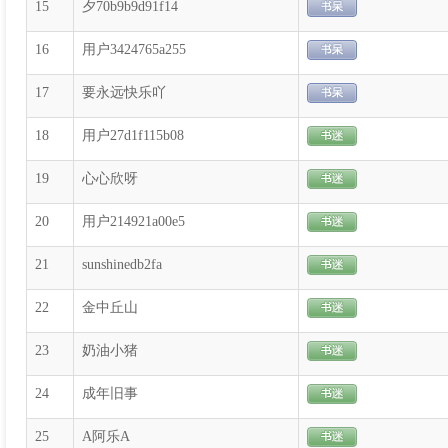
15
夕70b9b9d91f14
16
用户3424765a255
17
要永远快乐吖
18
用户27d1f115b08
19
心心欣呀
20
用户214921a00e5
21
sunshinedb2fa
22
金中丘山
23
奶油小猪
24
成年旧事
25
A阿乐A