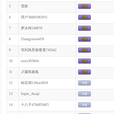
5
雪肤
6
用户38d81082931
7
梦冰冉540870
8
Zhangyuwei459
9
等到风景都看透745642
10
ooxx303664
11
〆霧島聽風
12
咏叹调120eac003f
13
Super_Awaji
14
十八子470d8594f5