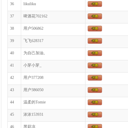
36
likuliku
37
啤酒花702162
38
用户506862
39
飞飞628317
40
为自己加油。
41
小芽小芽_
42
用户377208
43
用户386050
44
温柔的Tomie
45
浓浓153931
46
黑菇凉