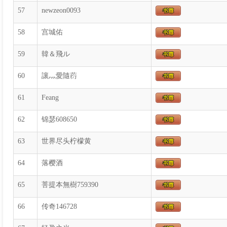
57
newzeon0093
58
宫城佑
59
韓＆飛ル
60
讓灬愛隨葕
61
Feang
62
锦瑟608650
63
世界尽头柠檬黄
64
落樱酒
65
菩提本無樹759390
66
传奇146728