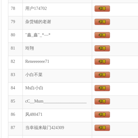
78
用户174702
79
杂货铺的老谢
80
"鑫_鑫"_*—*
81
玲翔
82
Reneeeeeee71
83
小白不菜
84
Ms白小白
85
cC__Mum____________________
86
风480471
87
当幸福来敲门424309