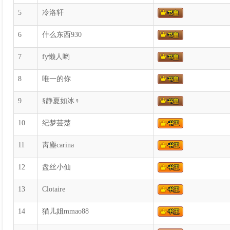
5
冷洛轩
6
什么东西930
7
fy懒人哟
8
唯一的你
9
§静夏如冰♀
10
纪梦芸楚
11
靑塵carina
12
盘丝小仙
13
Clotaire
14
猫儿姐mmao88