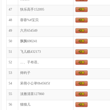
47
快乐高手152095
48
蓉蓉%#宝贝
49
六月654549
50
飘飘690241
51
飞儿糕432173
52
﹏、子布语。
53
炜钧子
54
呆萌小公举0b456f5f
55
淡雅清茶127860
56
猫猫儿