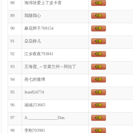
88
海绵块爱上了皮卡君
89
我随我心
90
麻花辫子709154
91
朶朶静儿
92
江乡夜夜793841
93
王海霞_～甘肃兰州～阿拉丁
94
燕七的微博
95
Jean824774
96
涵涵253665
97
A.______________Dan.
98
李刚703981