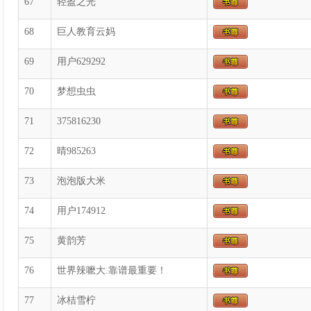
67
轻盈之光
68
巨人教育云妈
69
用户629292
70
梦想虫虫
71
375816230
72
晴985263
73
泡泡版大米
74
用户174912
75
黄韵芳
76
世界辣嚒大.靠谱最重要！
77
冰桔雪柠