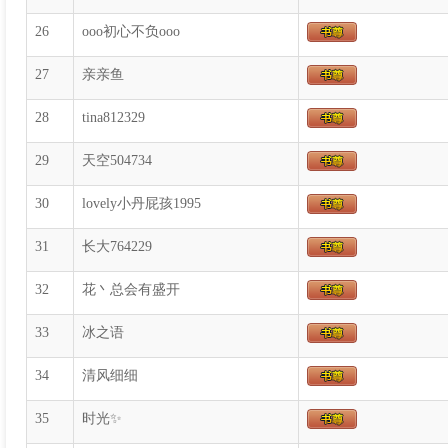
26
ooo初心不负ooo
27
亲亲鱼
28
tina812329
29
天空504734
30
lovely小丹屁孩1995
31
长大764229
32
花丶总会有盛开
33
冰之语
34
清风细细
35
时光✨