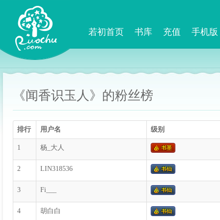
若初首页
书库
充值
手机版
《闻香识玉人》的粉丝榜
排行
用户名
级别
1
杨_大人
2
LIN318536
3
Fi___
4
胡白白